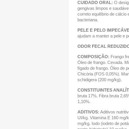
CUIDADO ORAL:
O design
gengivas limpos e saudáve
correto equilíbrio de cálcio
bacteriana.
PELE E PELO IMPECÁVE
ajudam a manter a pele e pe
ODOR FECAL REDUZIDO
COMPOSIÇÃO:
Frango fr
Óleo de frango. Cevada. Mil
fígado de frango. Óleo de 
Chicória (FOS 0,05%). Ma
schidigera (200 mg/kg).
CONSTITUINTES ANALÍT
bruta 17%. Fibra bruta 2,6
1,10%.
ADITIVOS:
Aditivos nutrit
UI/kg. Vitamina E 160 mg/k
mg/kg. Iodo (iodeto de potá