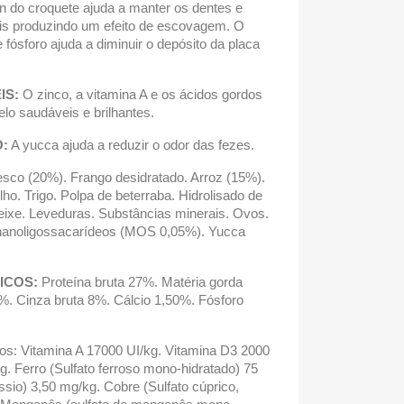
 do croquete ajuda a manter os dentes e
is produzindo um efeito de escovagem. O
 e fósforo ajuda a diminuir o depósito da placa
IS:
O zinco, a vitamina A e os ácidos gordos
lo saudáveis e brilhantes.
:
A yucca ajuda a reduzir o odor das fezes.
esco (20%). Frango desidratado. Arroz (15%).
ho. Trigo. Polpa de beterraba. Hidrolisado de
peixe. Leveduras. Substâncias minerais. Ovos.
nanoligossacarídeos (MOS 0,05%). Yucca
ICOS:
Proteína bruta 27%. Matéria gorda
5%. Cinza bruta 8%. Cálcio 1,50%. Fósforo
ivos: Vitamina A 17000 UI/kg. Vitamina D3 2000
g. Ferro (Sulfato ferroso mono-hidratado) 75
ssio) 3,50 mg/kg. Cobre (Sulfato cúprico,