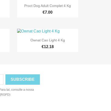

Quick view
Proct Dog Adult Complet 4 Kg
€7.00

Quick view
Ownat Cao Light 4 Kg
€12.18
ara tal, consulte a nossa
e (RGPD)