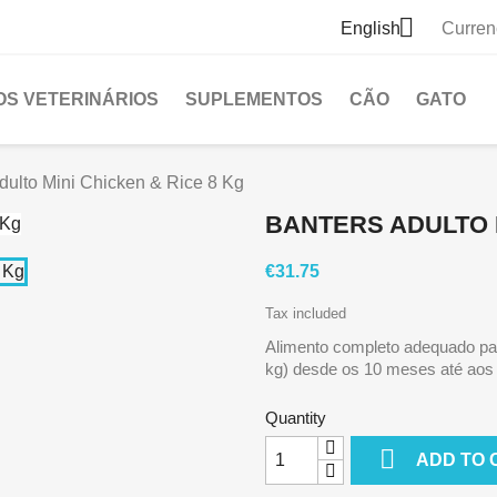

English
Curren
S VETERINÁRIOS
SUPLEMENTOS
CÃO
GATO
dulto Mini Chicken & Rice 8 Kg
BANTERS ADULTO M
€31.75
Tax included
Alimento completo adequado par
kg) desde os 10 meses até aos 
Quantity

ADD TO 