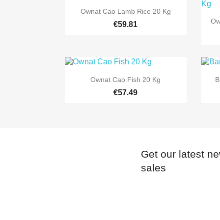

Quick view
Ownat Cao Lamb Rice 20 Kg
Ow
€59.81

Quick view
Ownat Cao Fish 20 Kg
B
€57.49
Get our latest n
sales