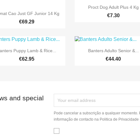

Quick view
Proct Dog Adult Plus 4 Kg

Quick view
nat Cao Just GF Junior 14 Kg
€7.30
€69.29


Quick view
Quick view
anters Puppy Lamb & Rice...
Banters Adulto Senior &...
€62.95
€44.40
ews and special
Pode cancelar a subscrição a qualquer momento. P
informação de contacto na Politica de Privacidad