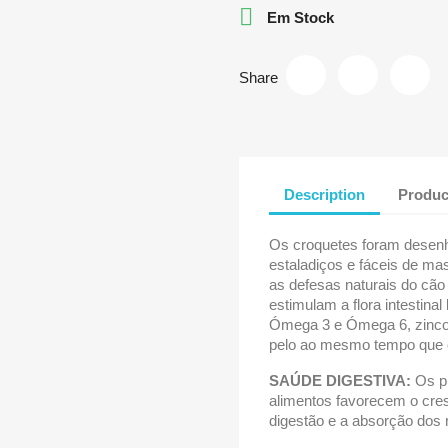

Em Stock
Share
Description
Produc
Os croquetes foram desenh
estaladiços e fáceis de mas
as defesas naturais do cã
estimulam a flora intestina
Ómega 3 e Ómega 6, zinco 
pelo ao mesmo tempo que o 
SAÚDE DIGESTIVA:
Os pr
alimentos favorecem o cres
digestão e a absorção dos n