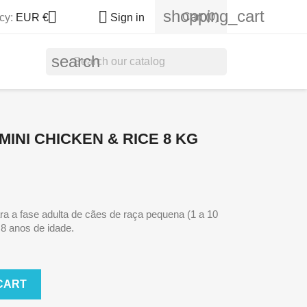
shopping_cart


Cart
(0)
cy:
EUR €
Sign in
search
INI CHICKEN & RICE 8 KG
a a fase adulta de cães de raça pequena (1 a 10
8 anos de idade.
CART