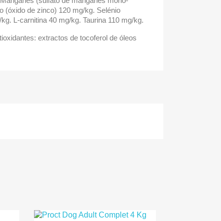
. Manganês (sulfato de manganês mono-
o (óxido de zinco) 120 mg/kg. Selénio
/kg. L-carnitina 40 mg/kg. Taurina 110 mg/kg.
ioxidantes: extractos de tocoferol de óleos