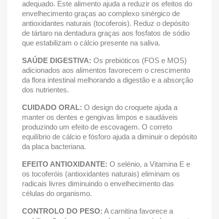
adequado. Este alimento ajuda a reduzir os efeitos do
envelhecimento graças ao complexo sinérgico de
antioxidantes naturais (tocoferois). Reduz o depósito
de tártaro na dentadura graças aos fosfatos de sódio
que estabilizam o cálcio presente na saliva.
SAÚDE DIGESTIVA:
Os prebióticos (FOS e MOS)
adicionados aos alimentos favorecem o crescimento
da flora intestinal melhorando a digestão e a absorção
dos nutrientes.
CUIDADO ORAL:
O design do croquete ajuda a
manter os dentes e gengivas limpos e saudáveis
produzindo um efeito de escovagem. O correto
equilíbrio de cálcio e fósforo ajuda a diminuir o depósito
da placa bacteriana.
EFEITO ANTIOXIDANTE:
O selénio, a Vitamina E e
os tocoferóis (antioxidantes naturais) eliminam os
radicais livres diminuindo o envelhecimento das
células do organismo.
CONTROLO DO PESO:
A carnitina favorece a