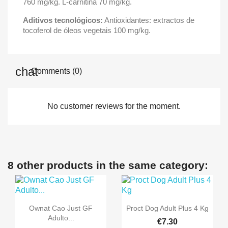
760 mg/kg. L-carnitina 70 mg/kg.
Aditivos tecnológicos:
Antioxidantes: extractos de
tocoferol de óleos vegetais 100 mg/kg.
Comments (0)
No customer reviews for the moment.
8 other products in the same category:


Quick view
Quick view
Ownat Cao Just GF
Proct Dog Adult Plus 4 Kg
Adulto...
€7.30