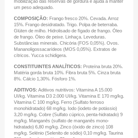
mobilização das reservas de gordura e ajuda a manter
um peso adequado.
COMPOSIÇÃO:
Frango fresco 20%. Cevada. Arroz
15%. Frango desidratado. Trigo. Polpa de beterraba.
Glúten de milho. Hidrolisado de fígado de frango. Óleo
de frango. Óleo de peixe. Linhaça. Leveduras.
Substâncias minerais. Chicória (FOS 0,05%). Ovos.
Mananoligossacarídeos (MOS 0,05%). Extratos de
cítricos. Yucca schidigera.
CONSTITUINTES ANALÍTICOS:
Proteína bruta 20%.
Matéria gorda bruta 10%. Fibra bruta 5%. Cinza bruta
8%. Cálcio 1,30%. Fósforo 1%.
ADITIVOS:
Aditivos nutritivos: Vitamina A 15.000
UI/kg. Vitamina D3 2.000 UI/kg. Vitamina E 170 mg/kg.
Vitamina C 100 mg/kg. Ferro (Sulfato ferroso
monohidratado) 68 mg/kg. Iodo (iodeto de potássio)
3,20 mg/kg. Cobre (Sulfato cúprico, penta-hidratado) 9
mg/kg. Manganês (sulfato de manganês mono-
hidratado) 6,80 mg/kg. Zinco (óxido de zinco) 108
mg/kg. Selénio (Selenito de sódio) 0,10 mg/kg. Taurina