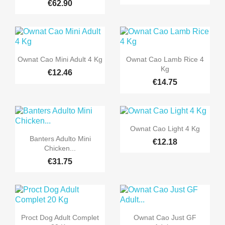
€62.90


Quick view
Quick view
Ownat Cao Mini Adult 4 Kg
Ownat Cao Lamb Rice 4
Kg
€12.46
€14.75

Quick view
Ownat Cao Light 4 Kg

Quick view
Banters Adulto Mini
€12.18
Chicken...
€31.75


Quick view
Quick view
Proct Dog Adult Complet
Ownat Cao Just GF